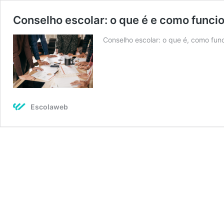
Conselho escolar: o que é e como funci
Conselho escolar: o que é, como fun
Escolaweb