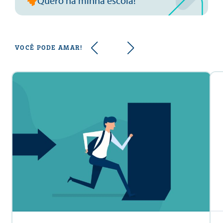
Quero na minha escola!
VOCÊ PODE AMAR!