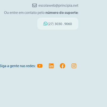
escolaweb@principia.net
Ou entre em contato pelo
número do suporte
:
(27) 3030 . 9060
Siga a gente nas redes: