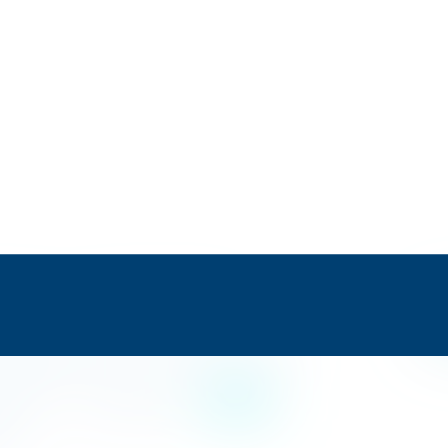
 Alunos
Comunicados / Bilhetes
as para Pais e Alunos
Dicas para Professores
 e escola
Gestão Escolar
Outros
ens