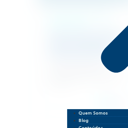
Dicas para Pais e Alunos, Dicas para
Professores e Outros
O que é Geração Alpha?
Características dos
nascidos após 2010
Confira quais são as principais
características da geração alpha, quais são
os principais desafios e como lidar com
esses jovens.
7 minutos
Quem Somos
Blog
Conteúdos