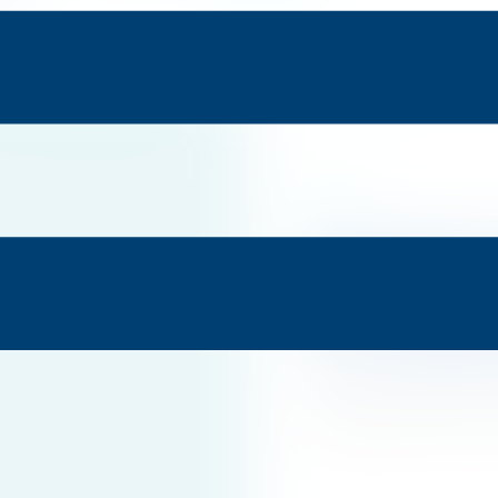
Outros
Escolaweb 
2025: vote 
IA e Gestão
O processo de votação 
de agosto de 2025, e 