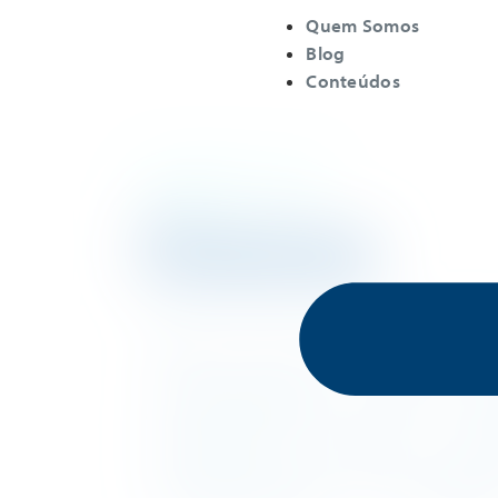
Quem Somos
Blog
Conteúdos
Início do Blog
/
Outros
Outros
Artigos
Cases
Comunicação com Pais e
Coordenação Pedagógica
Creative
Dic
Educação Inclusiva
Educacional
Família
Tecnologias para Educação
Todas as Postag