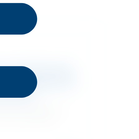
no Top Educação
nas categorias de
 Escolar
acontece de 16 de junho a 17
você tem a oportunidade…