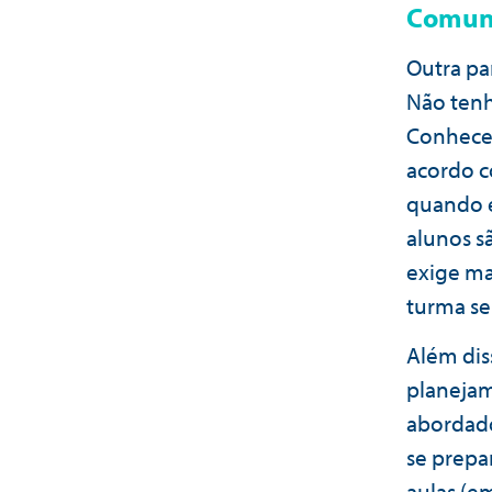
Comuni
Outra pa
Não tenh
Conhecer
acordo c
quando e
alunos s
exige mai
turma se
Além dis
planejam
abordado
se prepa
aulas (e