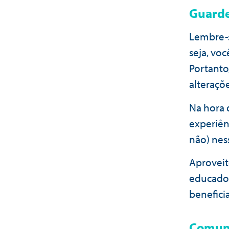
Guarde
Lembre-s
seja, vo
Portanto
alteraçõe
Na hora 
experiên
não) nes
Aproveit
educador
benefici
Comuni