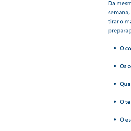
Da mesma
semana, 
tirar o 
preparaç
O c
Os o
Quai
O t
O es