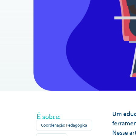
Um educa
É sobre:
ferramen
Coordenação Pedagógica
Nesse art