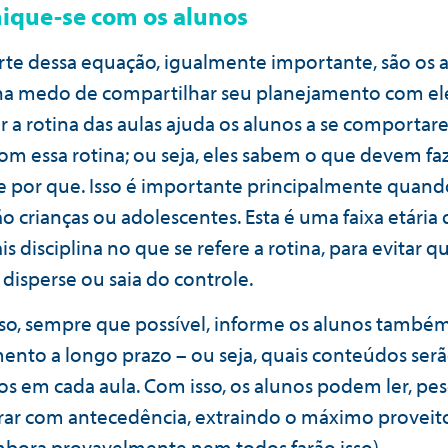
que-se com os alunos
rte dessa equação, igualmente importante, são os a
a medo de compartilhar seu planejamento com ele
 a rotina das aulas ajuda os alunos a se comporta
om essa rotina; ou seja, eles sabem o que devem faz
 por que. Isso é importante principalmente quand
ão crianças ou adolescentes. Esta é uma faixa etária
s disciplina no que se refere a rotina, para evitar q
 disperse ou saia do controle.
so, sempre que possível, informe os alunos també
ento a longo prazo – ou seja, quais conteúdos ser
s em cada aula. Com isso, os alunos podem ler, pes
rar com antecedência, extraindo o máximo proveit
mbora provavelmente nem todos farão isso).