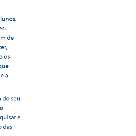
lunos.
s.
rem de
er,
o os
 que
ue a
m do seu
ão
quisar e
o das