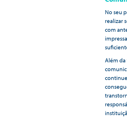
No seu pl
realizar
com ante
impressa
suficient
Além da 
comunica
continue
consegue
transtor
responsá
instituiç