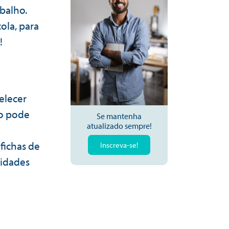
abalho.
ola, para
!
elecer
to pode
Se mantenha
atualizado sempre!
 fichas de
Inscreva-se!
vidades