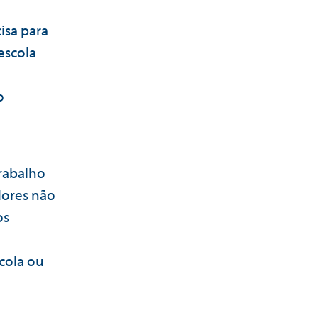
isa para
escola
o
rabalho
dores não
os
cola ou