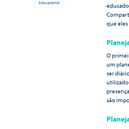
Educacional
educadore
Comparti
que eles
Planej
O primei
um plane
ser diár
utilizado
presença,
são impo
Planej