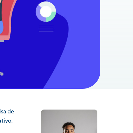
isa de
tivo.