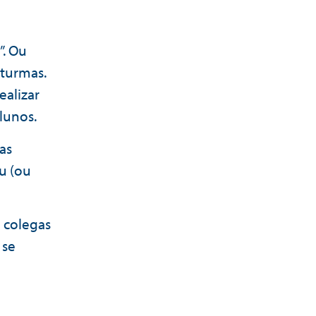
”. Ou
 turmas.
ealizar
alunos.
as
u (ou
 colegas
 se