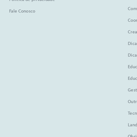
Comu
Fale Conosco
Coo
Crea
Dica
Dica
Educ
Educ
Gest
Outr
Tecn
Land
Obri