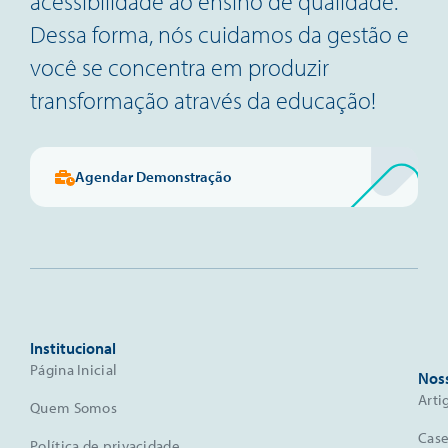
acessibilidade ao ensino de qualidade.
Dessa forma, nós cuidamos da gestão e
você se concentra em produzir
transformação através da educação!
Agendar Demonstração
Institucional
Página Inicial
Nos
Arti
Quem Somos
Case
Política de privacidade