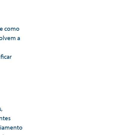
 e como
volvem a
ficar
,
ntes
nciamento