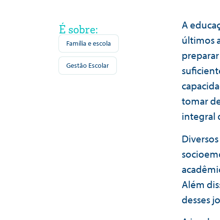
A educaç
É sobre:
últimos 
Família e escola
preparar
Gestão Escolar
suficien
capacida
tomar de
integral 
Diversos
socioem
acadêmic
Além dis
desses j