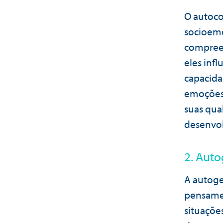
O autoco
socioemo
compreen
eles inf
capacida
emoções,
suas qual
desenvol
2. Aut
A autoge
pensamen
situaçõe