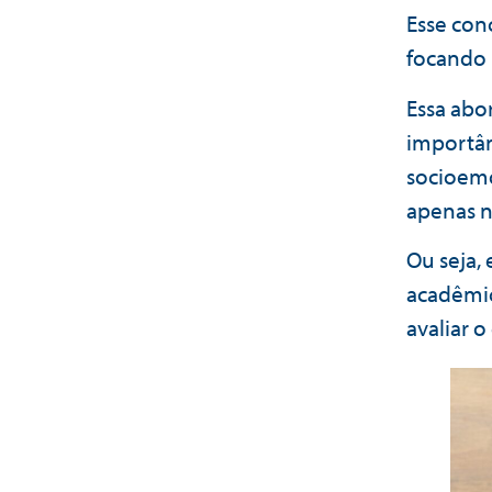
Esse con
focando 
Essa abo
importân
socioemo
apenas n
Ou seja,
acadêmic
avaliar 