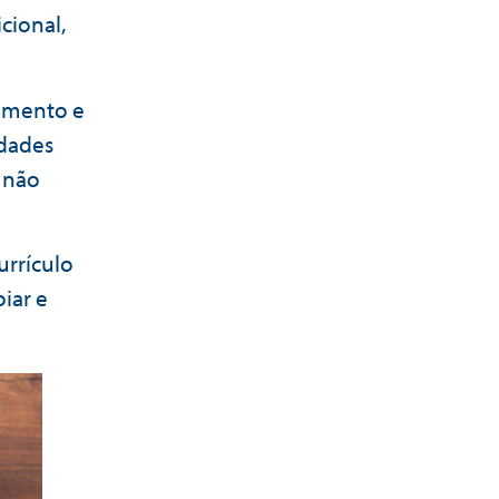
cional,
imento e
idades
 não
rrículo
iar e