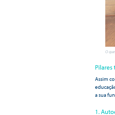
O que
Pilares
Assim c
educação
a sua fun
1. Aut