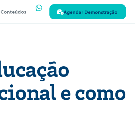
Conteúdos
Agendar Demonstração
ducação
cional e como