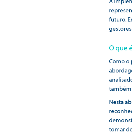
A implem
represen
futuro. 
gestores
O que 
Como o p
abordage
analisad
também n
Nesta ab
reconhec
demonstr
tomar de