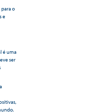
 para o
s e
l é uma
eve ser
s
a
sitivas,
 mundo.