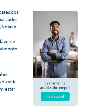
bates dos
alizado,
já não é
dáveis e
olvimento
nho
 da vida.
Se mantenha
atualizado sempre!
m-estar
Inscreva-se!