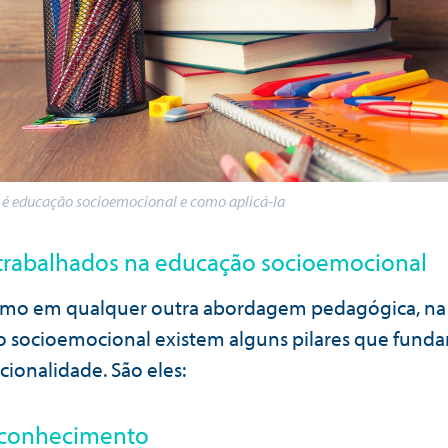
 é educação socioemocional e como aplicá-la
 trabalhados na educação socioemocional
omo em qualquer outra abordagem pedagógica, na
 socioemocional existem alguns pilares que fun
cionalidade. São eles:
oconhecimento