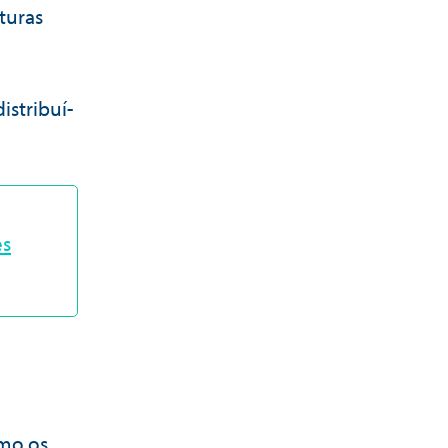
turas
istribuí-
es
omo os