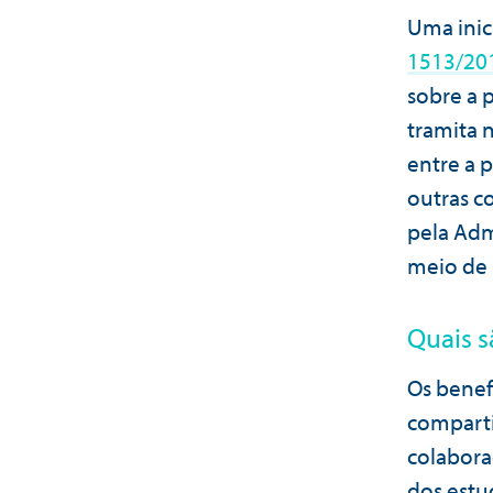
Uma inic
1513/20
sobre a p
tramita 
entre a 
outras c
pela Adm
meio de l
Quais s
Os benefí
comparti
colabora
dos estu