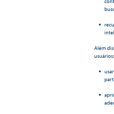
con
busc
recu
inte
Além dis
usuários:
usar
part
apri
adeq