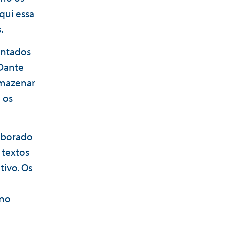
qui essa
.
entados
 Dante
rmazenar
 os
laborado
 textos
ivo. Os
ino