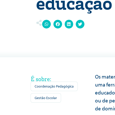
educação
Os mater
É sobre:
uma ferr
Coordenação Pedagógica
educador
Gestão Escolar
ou de pe
de domín