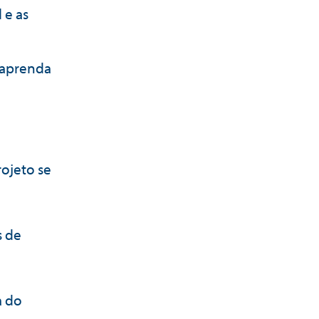
 e as
e aprenda
rojeto se
s de
a do