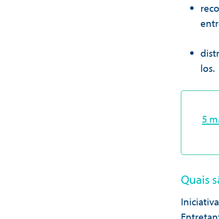
reco
entr
dist
los.
5 m
Quais sã
Iniciati
Entretan