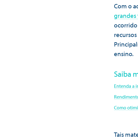
Com o ad
grandes 
ocorrido
recursos
Principa
ensino.
Saiba m
Entenda a i
Rendimento
Como otimiz
Tais mat