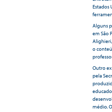
Estados 
ferramen
Alguns p
em São P
Alighier
o conteú
professo
Outro e
pela Sec
produzid
educador
desenvol
médio. O 