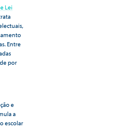
e Lei
trata
electuais,
ceamento
s. Entre
iadas
ade por
ação e
mula a
o escolar