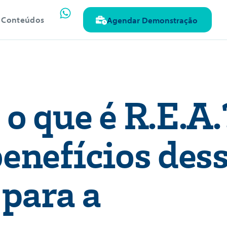
Conteúdos
Agendar Demonstração
 o que é R.E.A.
benefícios des
para a