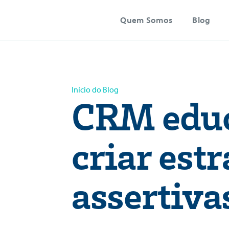
Quem Somos
Blog
Início do Blog
CRM educ
criar est
assertiva