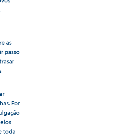
ovos
,
re as
r passo
trasar
s
er
has. Por
ulgação
pelos
e toda