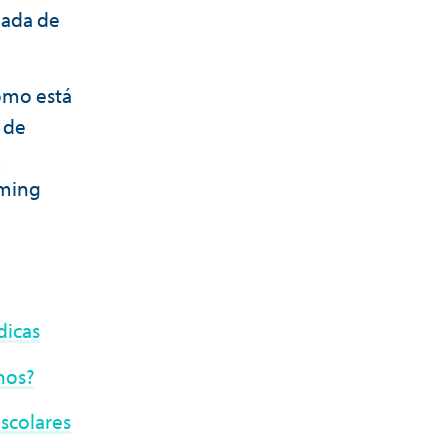
nada de
como está
 de
e
iming
dicas
nos?
scolares