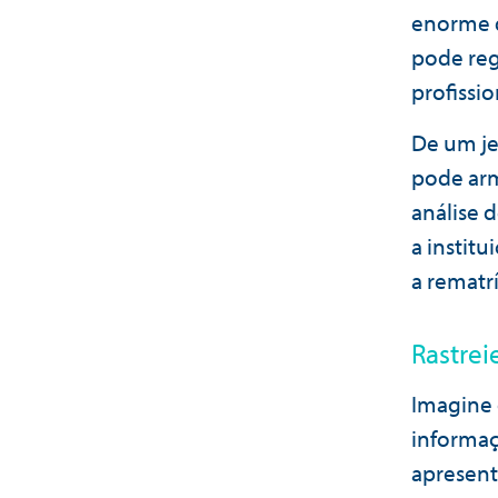
enorme d
pode reg
profissi
De um je
pode arm
análise 
a instit
a rematr
Rastrei
Imagine 
informaç
apresent