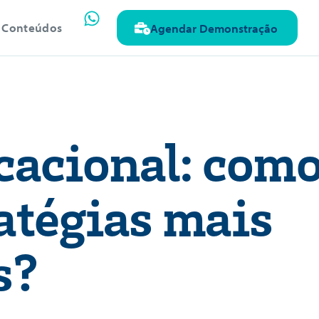
Conteúdos
Agendar Demonstração
acional: com
ratégias mais
s?