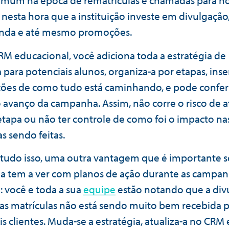
mum na época de rematrículas e chamadas para n
 nesta hora que a instituição investe em divulgação
nda e até mesmo promoções.
M educacional, você adiciona toda a estratégia de
para potenciais alunos, organiza-a por etapas, inse
ões de como tudo está caminhando, e pode conferi
o avanço da campanha. Assim, não corre o risco de a
tapa ou não ter controle de como foi o impacto na
s sendo feitas.
tudo isso, uma outra vantagem que é importante s
a tem a ver com planos de ação durante as campan
 você e toda a sua
equipe
estão notando que a div
as matrículas não está sendo muito bem recebida 
s clientes. Muda-se a estratégia, atualiza-a no CRM 