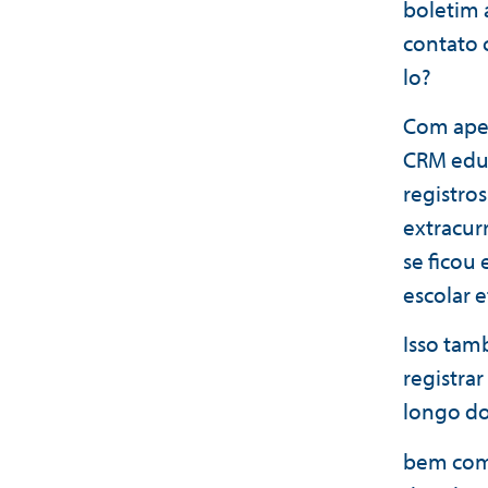
boletim 
contato 
lo?
Com apen
CRM educ
registros
extracur
se ficou
escolar e
Isso tam
registra
longo do
bem como