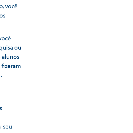
o, você
dos
 você
quisa ou
s alunos
á fizeram
.
s
r
u seu