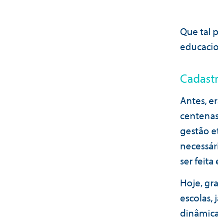
Que tal 
educacion
Cadast
Antes, e
centena
gestão e
necessár
ser feit
Hoje, gr
escolas, 
dinâmica