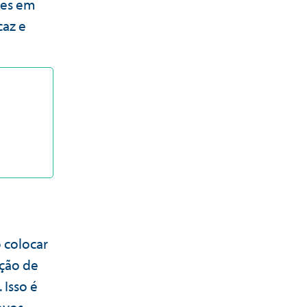
ões em
caz e
 colocar
ção de
Isso é