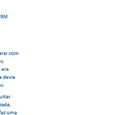
 CRM
parar com
s,
 era
a devia
s.
uitas
zada,
 faz uma