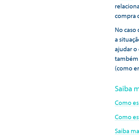
relacion
compra 
No caso 
a situaç
ajudar o
também a
(como em
Saiba m
Como esc
Como est
Saiba ma