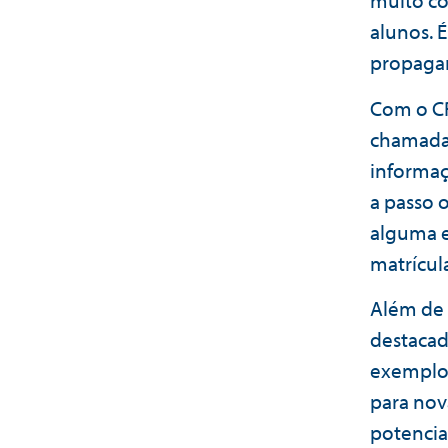
muito co
alunos. É
propaga
Com o CR
chamada 
informaç
a passo 
alguma e
matrícula
Além de 
destacad
exemplo:
para nov
potenciai