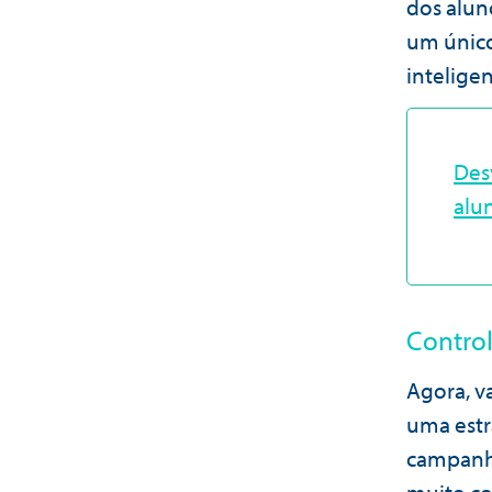
dos alun
um único 
inteligen
Des
alu
Control
Agora, v
uma estr
campanha