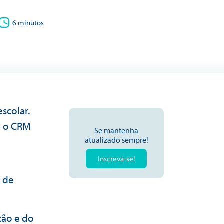
6 minutos
scolar.
 e o CRM
Se mantenha
atualizado sempre!
Inscreva-se!
 de
tão e do