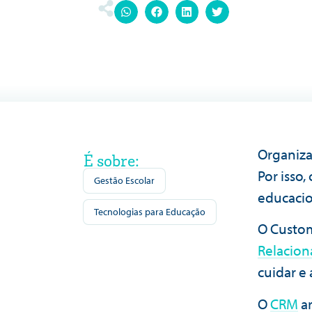
Organiza
É sobre:
Por isso,
Gestão Escolar
educacio
Tecnologias para Educação
O Custo
Relacion
cuidar e 
O
CRM
ar