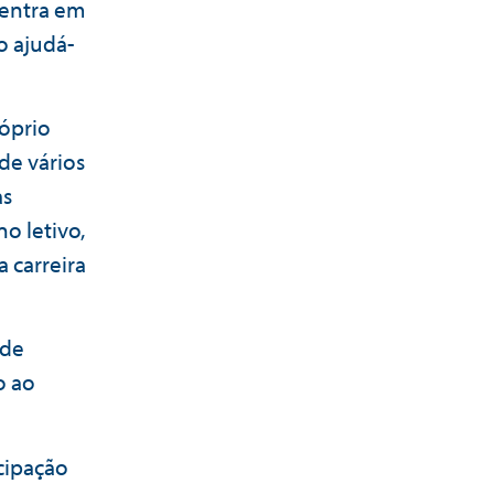
 entra em
o ajudá-
óprio
de vários
as
o letivo,
 carreira
ode
o ao
cipação