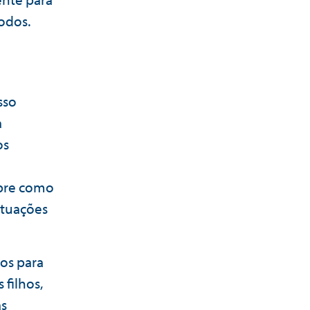
odos.
sso
a
os
obre como
ituações
os para
 filhos,
as