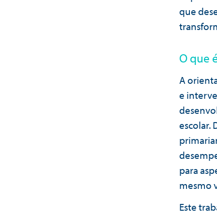
que des
transfor
O que é
A orient
e interv
desenvol
escolar.
primaria
desempen
para asp
mesmo vo
Este tra