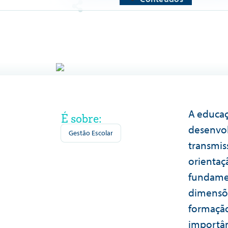
A educaç
É sobre:
desenvol
Gestão Escolar
transmis
orienta
fundamen
dimensõe
formação
importân