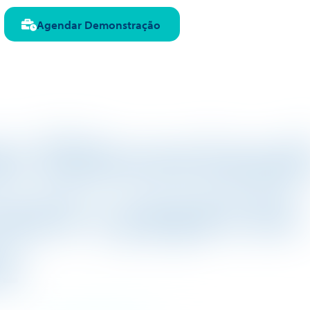
Agendar Demonstração
o Educacional
qual o papel do
r