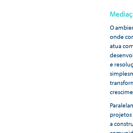
Mediaçã
O ambien
onde con
atua com
desenvol
e resoluç
simplesm
transfor
crescime
Paralela
projetos
a constr
comunida