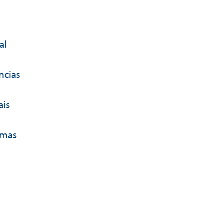
al
ncias
ais
emas