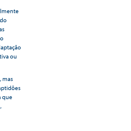
almente
 do
as
do
adaptação
tiva ou
, mas
aptidões
a que
,