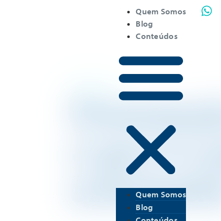
Quem Somos
Blog
Conteúdos
Início do Blog
Orientaçã
o que é e 
orientado
Quem Somos
Blog
Conteúdos