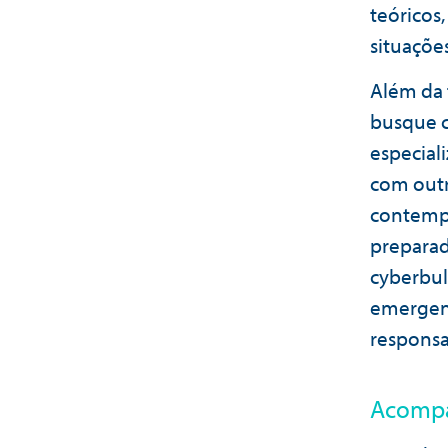
teóricos
situaçõe
Além da 
busque c
especial
com outr
contempo
preparad
cyberbul
emergent
responsa
Acompa