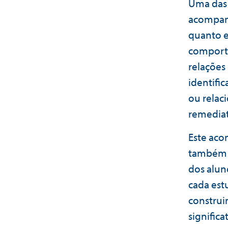
Uma das 
acompan
quanto e
comporta
relações
identifi
ou relac
remediat
Este aco
também a
dos alun
cada est
construi
significa