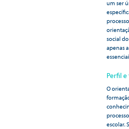
um ser ú
específi
processo
orientaç
social d
apenas a
essenciai
Perfil 
O orient
formação
conheci
processo
escolar.