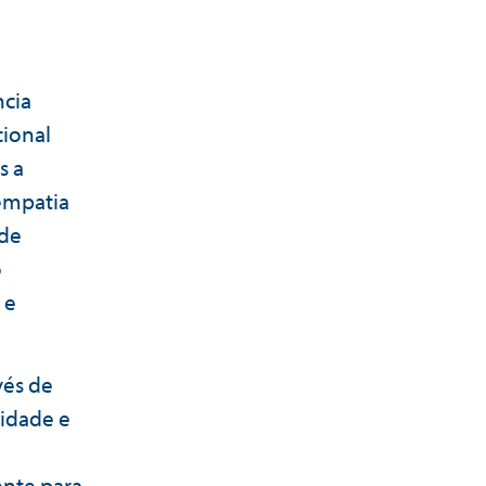
ncia
cional
s a
empatia
 de
o
 e
vés de
sidade e
ente para