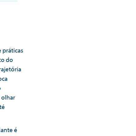
 práticas
co do
ajetória
oca
o
 olhar
té
dante é