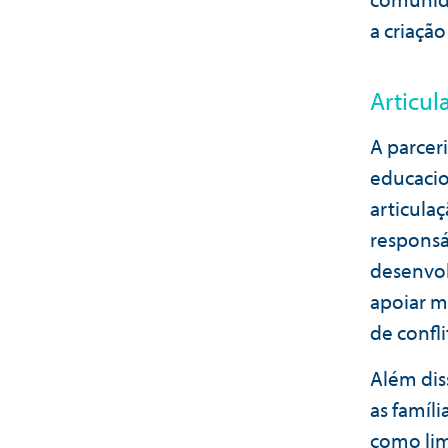
a criaçã
Articul
A parceri
educacio
articulaç
responsá
desenvol
apoiar m
de confl
Além dis
as famíl
como lim