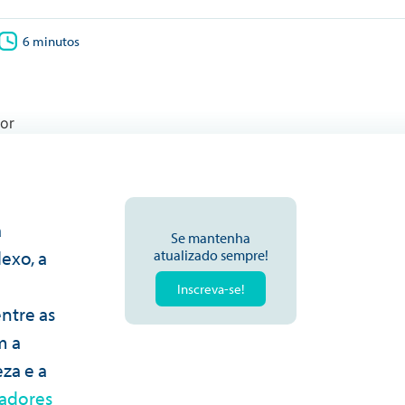
6 minutos
a
Se mantenha
exo, a
atualizado sempre!
Inscreva-se!
ntre as
m a
za e a
adores