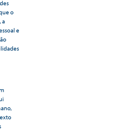
ades
 que o
 a
essoal e
não
lidades
om
ui
mano,
texto
s